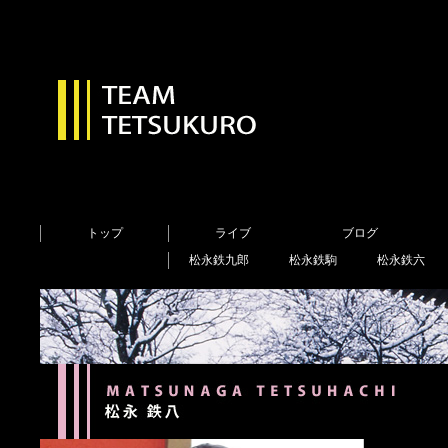
トップ
ライブ
ブログ
松永鉄九郎
松永鉄駒
松永鉄六